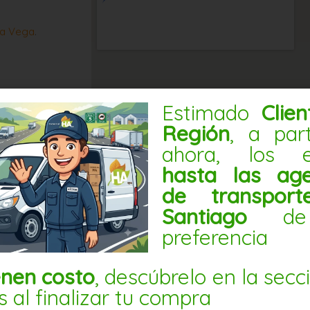
a Vega
.
Estimado
Clie
Región
, a par
ahora, los e
hasta las age
de transpor
Santiago
de
preferencia
enen costo
, descúbrelo en la secc
s al finalizar tu compra