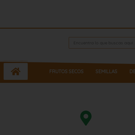
Ir
al
contenido
Search
...
FRUTOS SECOS
SEMILLAS
D