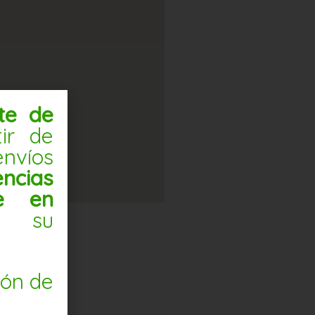
nte de
tir de
nvíos
ncias
te en
 su
ión de