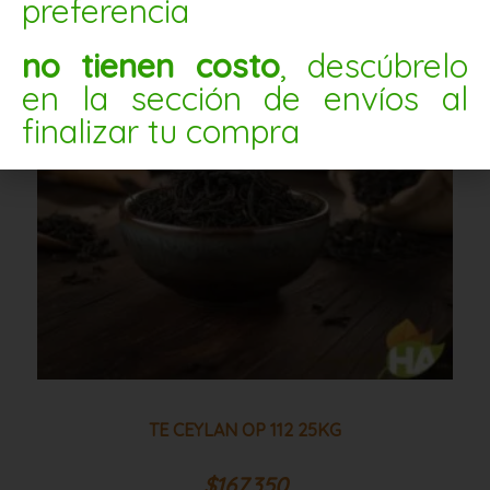
preferencia
ceylan
op
no tienen costo
, descúbrelo
112
25kg
en la sección de envíos al
cantidad
finalizar tu compra
TE CEYLAN OP 112 25KG
$
167.350