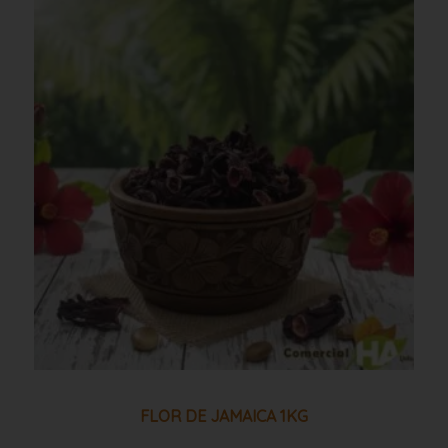
Flor
de
jamaica
1kg
cantidad
FLOR DE JAMAICA 1KG