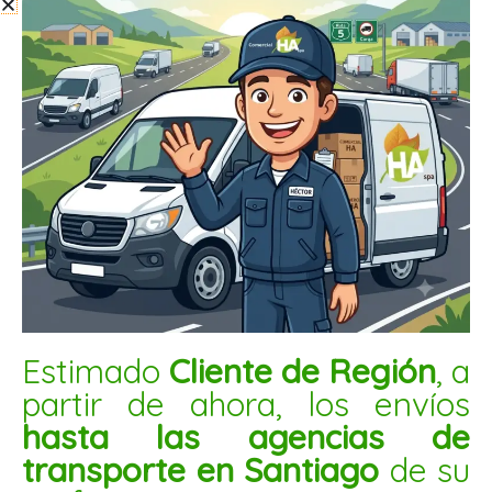
FLOR DE JAMAICA 250GR
$
2.650
Estimado
Cliente de Región
, a
AÑADIR AL CARRITO
partir de ahora, los envíos
hasta las agencias de
transporte en Santiago
de su
Te