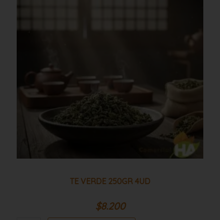
250gr
4ud
cantidad
TE VERDE 250GR 4UD
$
8.200