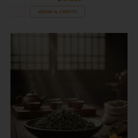
AÑADIR AL CARRITO
Te
verde
10kg
cantidad