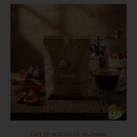
Cafe
de
higo
100
gr
helfmann
cantidad
CAFE DE HIGO 100 GR HELFMANN