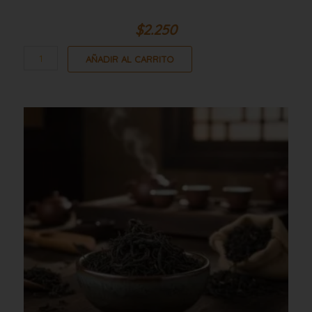
$
2.250
AÑADIR AL CARRITO
Te
ceylan
op
112
1kg
cantidad