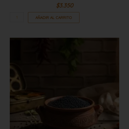
$
3.350
AÑADIR AL CARRITO
Lenteja
negra
5kg
cantidad