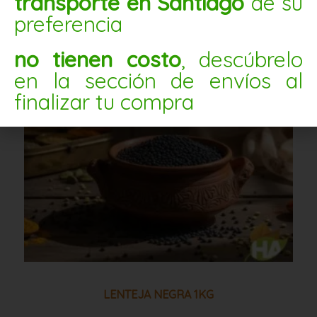
transporte en Santiago
de su
Lenteja
preferencia
negra
1kg
no tienen costo
, descúbrelo
cantidad
en la sección de envíos al
finalizar tu compra
LENTEJA NEGRA 1KG