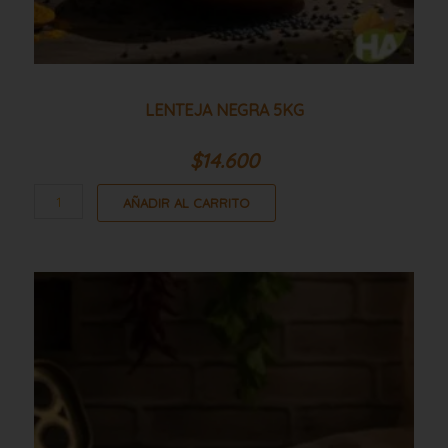
LENTEJA NEGRA 5KG
$
14.600
AÑADIR AL CARRITO
Lenteja
negra
25kg
cantidad