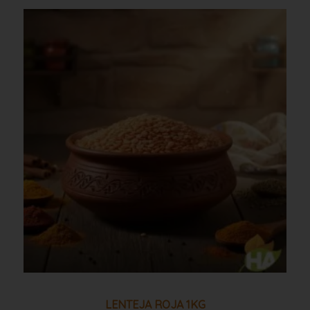
Lenteja
roja
1kg
cantidad
LENTEJA ROJA 1KG