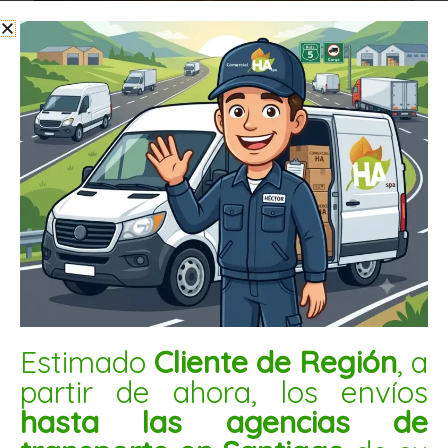
LENTEJA ROJA 25KG
$
48.000
Estimado
Cliente de Región
, a
AÑADIR AL CARRITO
partir de ahora, los envíos
hasta las agencias de