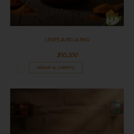
LENTEJA ROJA 5KG
$
10.200
AÑADIR AL CARRITO
Lenteja
roja
25kg
cantidad