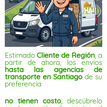
CASTAÑA DE CAJU TOST CON SAL 5KG
$
81.800
AÑADIR AL CARRITO
Estimado
Cliente de Región
, a
Castaña
partir de ahora, los envíos
de
caju
hasta las agencias de
tost
transporte en Santiago
de su
con
preferencia
sal
1kg
cantidad
no tienen costo
, descúbrelo