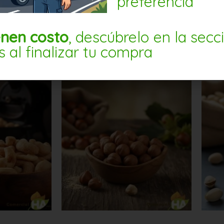
preferencia
enen costo
, descúbrelo en la secc
PRODUCTOS RELACIONADO
s al finalizar tu compra
Avellana
Pi
europea
c/
natural
sin
5kg
sa
cantidad
1k
ca