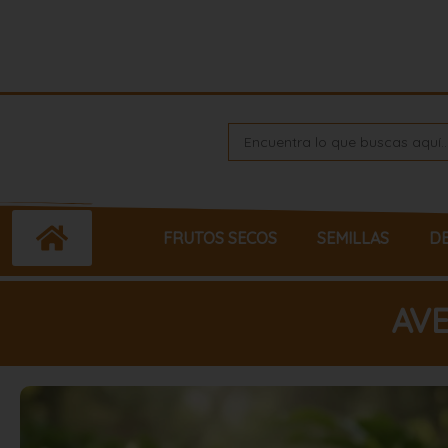
Ir
al
contenido
Search
...
FRUTOS SECOS
SEMILLAS
D
AV