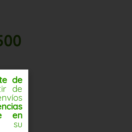
500
nte de
tir de
nvíos
ncias
te en
 su