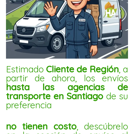
MANI CONFITADO CON SESAMO 5KG
$
17.500
AÑADIR AL CARRITO
Estimado
Cliente de Región
, a
Mani
partir de ahora, los envíos
confitado
piña
hasta las agencias de
1kg
transporte en Santiago
de su
cantidad
preferencia
no tienen costo
, descúbrelo