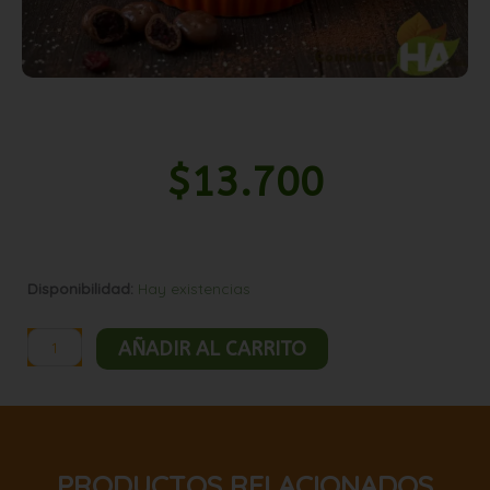
$
13.700
Cranberry
Disponibilidad:
Hay existencias
con
chocolate
AÑADIR AL CARRITO
1kg
cantidad
PRODUCTOS RELACIONADOS