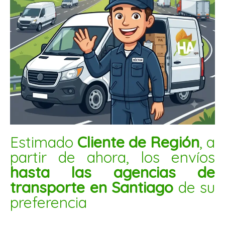
CARNE DE SOJA BLANCA CHICA 1KG
$
2.300
AÑADIR AL CARRITO
Estimado
Cliente de Región
, a
partir de ahora, los envíos
hasta las agencias de
Pipoca
de
transporte en Santiago
de su
quinoa
preferencia
natural
250gr