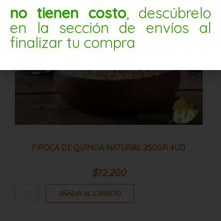
4ud
no tienen costo
, descúbrelo
cantidad
en la sección de envíos al
finalizar tu compra
PIPOCA DE QUINOA NATURAL 250GR 4UD
$
12.200
AÑADIR AL CARRITO