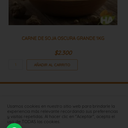
CARNE DE SOJA OSCURA GRANDE 1KG
$
2.300
AÑADIR AL CARRITO
Lista de Precios
Usamos cookies en nuestro sitio web para brindarle la
FAQs
experiencia más relevante recordando sus preferencias
Coberturas de Despachos
y visitas repetidas. Al hacer clic en "Aceptar", acepta el
uso de TODAS las cookies.
Contáctenos
Mapa de Sitio