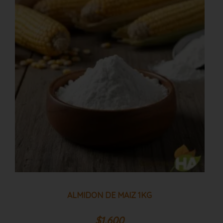
de
maiz
1kg
cantidad
ALMIDON DE MAIZ 1KG
$
1.600