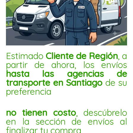
$
35.500
AÑADIR AL CARRITO
Harina
de
Estimado
Cliente de Región
, a
garbanzo
partir de ahora, los envíos
1kg
hasta las agencias de
cantidad
transporte en Santiago
de su
preferencia
no tienen costo
, descúbrelo
en la sección de envíos al
finalizar tu compra