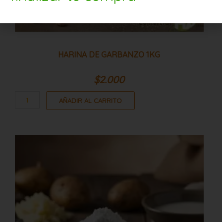
HARINA DE GARBANZO 1KG
$
2.000
AÑADIR AL CARRITO
Chuño
5kg
cantidad