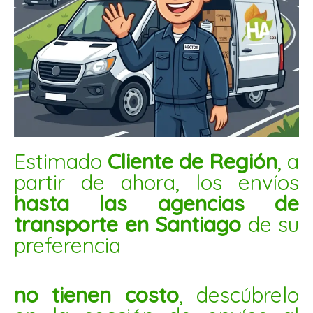
CHUÑO 5KG
$
9.150
AÑADIR AL CARRITO
Estimado
Cliente de Región
, a
Salvado
partir de ahora, los envíos
de
trigo
hasta las agencias de
grueso
transporte en Santiago
de su
25kg
preferencia
cantidad
no tienen costo
, descúbrelo