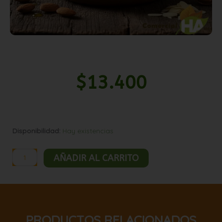
$
13.400
Harina
Disponibilidad:
Hay existencias
de
almendra
AÑADIR AL CARRITO
s/piel
nat
1kg
cantidad
PRODUCTOS RELACIONADOS