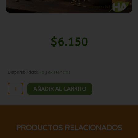
$
6.150
Levadura
Disponibilidad:
Hay existencias
de
cerveza
AÑADIR AL CARRITO
1kg
cantidad
PRODUCTOS RELACIONADOS