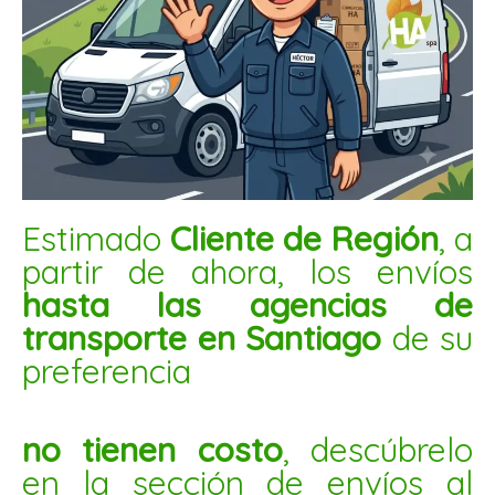
LENTEJA NEGRA 5KG
$
14.600
AÑADIR AL CARRITO
Chocolate
Estimado
Cliente de Región
, a
dulce
partir de ahora, los envíos
25kg
hasta las agencias de
cantidad
transporte en Santiago
de su
preferencia
no tienen costo
, descúbrelo
en la sección de envíos al