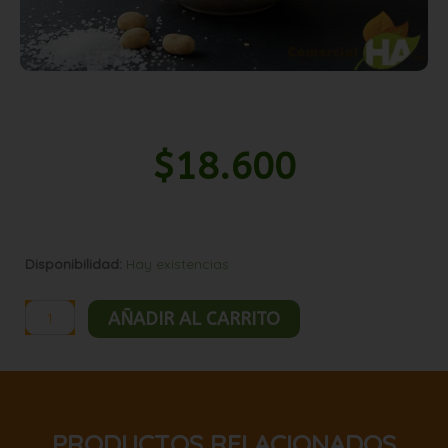
$
18.600
Mani
Disponibilidad:
Hay existencias
japones
crocante
AÑADIR AL CARRITO
natural
crokissimo
5kg
cantidad
PRODUCTOS RELACIONADOS