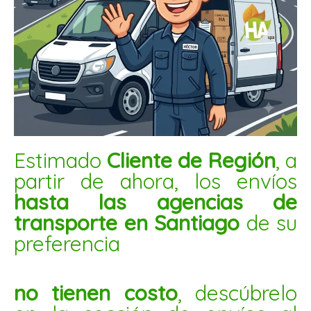
PISTACHO C/CASCARA SIN SAL 1KG
$
16.400
AÑADIR AL CARRITO
Estimado
Cliente de Región
, a
Nuez
partir de ahora, los envíos
mariposa
blanca
hasta las agencias de
1kg
transporte en Santiago
de su
cantidad
preferencia
no tienen costo
, descúbrelo