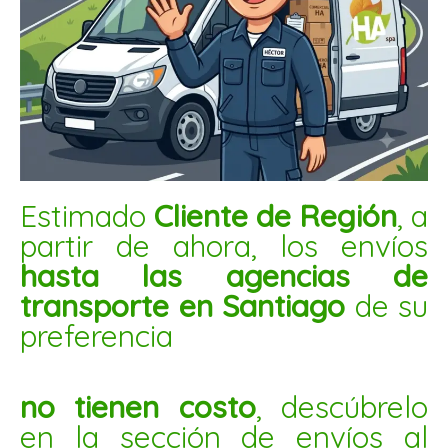
MIX NATURAL SIN SAL 1KG
$
7.400
AÑADIR AL CARRITO
Mani
Estimado
Cliente de Región
, a
con
partir de ahora, los envíos
merken
hasta las agencias de
5kg
transporte en Santiago
de su
cantidad
preferencia
no tienen costo
, descúbrelo
en la sección de envíos al