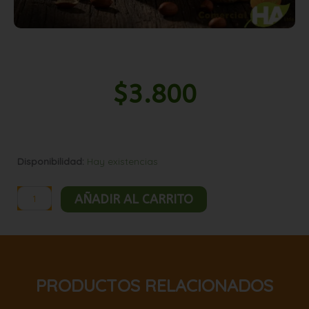
$
3.800
Mani
Disponibilidad:
Hay existencias
con
cuticula
AÑADIR AL CARRITO
1kg
cantidad
PRODUCTOS RELACIONADOS