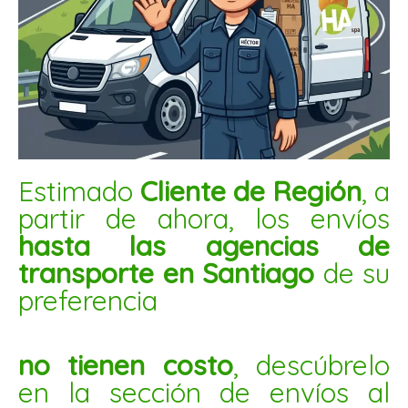
MANI CONFITADO FRUTILLA 1KG
$
4.000
AÑADIR AL CARRITO
Almendra
Estimado
Cliente de Región
, a
con
partir de ahora, los envíos
chocolate
hasta las agencias de
5kg
transporte en Santiago
de su
cantidad
preferencia
no tienen costo
, descúbrelo
en la sección de envíos al