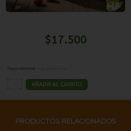
$
17.500
Mani
Disponibilidad:
Hay existencias
confitado
frutilla
AÑADIR AL CARRITO
5kg
cantidad
PRODUCTOS RELACIONADOS