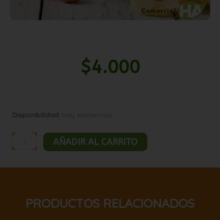
$
4.000
Mani
Disponibilidad:
Hay existencias
confitado
piña
AÑADIR AL CARRITO
1kg
cantidad
PRODUCTOS RELACIONADOS