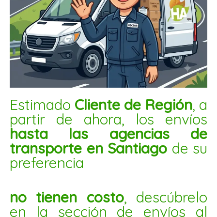
MANI CONFITADO FRUTILLA 1KG
$
4.000
AÑADIR AL CARRITO
Mani
Estimado
Cliente de Región
, a
confitado
partir de ahora, los envíos
rojo
hasta las agencias de
5kg
transporte en Santiago
de su
cantidad
preferencia
no tienen costo
, descúbrelo
en la sección de envíos al