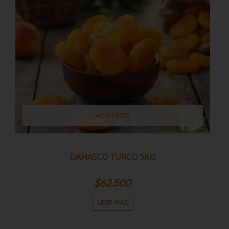
AGOTADO
DAMASCO TURCO 5KG
$
62.500
LEER MÁS