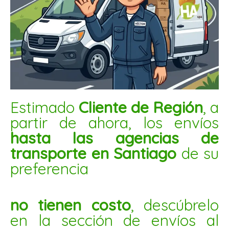
PAPAYA STICK 1KG
$
6.900
AÑADIR AL CARRITO
Mix
Estimado
Cliente de Región
, a
natural
partir de ahora, los envíos
sin
hasta las agencias de
sal
transporte en Santiago
de su
1kg
preferencia
cantidad
no tienen costo
, descúbrelo
en la sección de envíos al