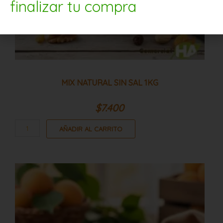
finalizar tu compra
MIX NATURAL SIN SAL 1KG
$
7.400
AÑADIR AL CARRITO