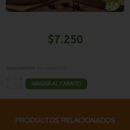
$
7.250
Manzana
Disponibilidad:
Hay existencias
en
cubo
AÑADIR AL CARRITO
1kg
cantidad
PRODUCTOS RELACIONADOS