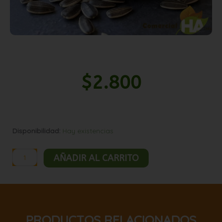
$
2.800
Maravilla
Disponibilidad:
Hay existencias
pelada
natural
AÑADIR AL CARRITO
1kg
cantidad
PRODUCTOS RELACIONADOS