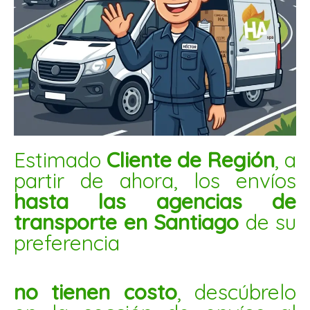
AVENA MACHACADA HOJUELON 1KG
$
1.750
AÑADIR AL CARRITO
Estimado
Cliente de Región
, a
Pipoca
partir de ahora, los envíos
de
quinoa
hasta las agencias de
natural
transporte en Santiago
de su
1kg
preferencia
cantidad
no tienen costo
, descúbrelo