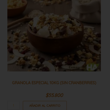
cranberries)
cantidad
GRANOLA ESPECIAL 10KG (SIN CRANBERRIES)
$
55.800
AÑADIR AL CARRITO