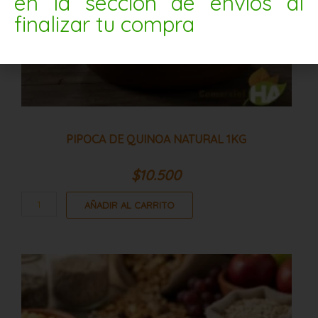
en la sección de envíos al
finalizar tu compra
PIPOCA DE QUINOA NATURAL 1KG
$
10.500
AÑADIR AL CARRITO
Granola
especial
10kg
(sin