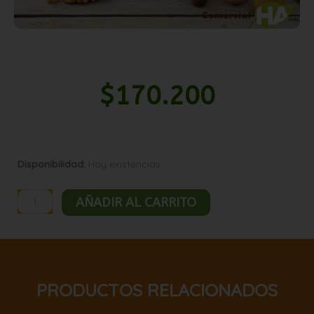
$
170.200
Mix
Disponibilidad:
Hay existencias
natural
sin
AÑADIR AL CARRITO
sal
25kg
cantidad
PRODUCTOS RELACIONADOS