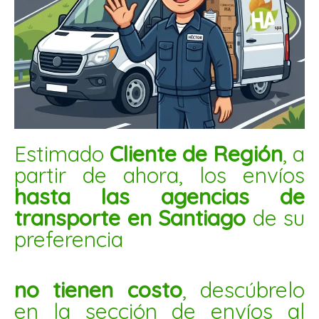
CASTAÑA DE CAJU TOST CON SAL 5KG
$
81.800
AÑADIR AL CARRITO
Avellana
Estimado
Cliente de Región
, a
europea
partir de ahora, los envíos
tostada
hasta las agencias de
1kg
transporte en Santiago
de su
cantidad
preferencia
no tienen costo
, descúbrelo
en la sección de envíos al