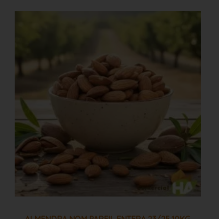
Almendra
nom
pareil
entera
23/25
10kg
cantidad