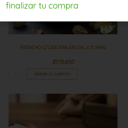
finalizar tu compra
PISTACHO C/CASCARA SIN SAL X 11.34KG
$
179.650
AÑADIR AL CARRITO
Pistacho
c/cascara
salado
1kg
cantidad