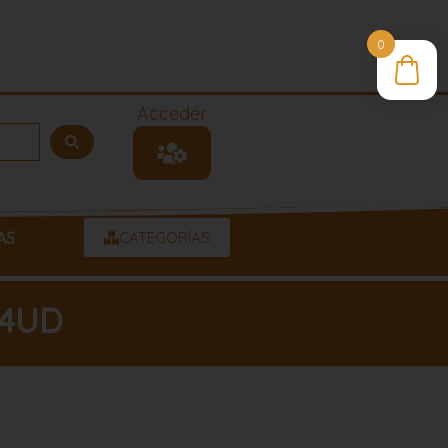
0
Acceder
AS
CATEGORÍAS
 4UD