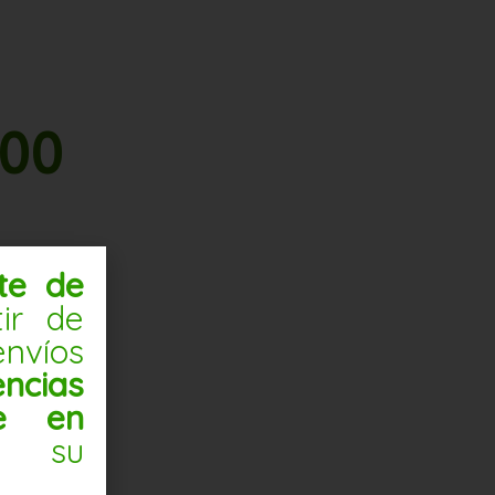
500
nte de
tir de
nvíos
ncias
te en
 su