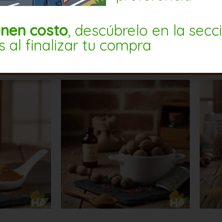
enen costo
, descúbrelo en la secc
s al finalizar tu compra
PRODUCTOS RELACIONADO
Nuez
Cl
moscada
de
entera
ol
1kg
en
cantidad
25
4u
ca