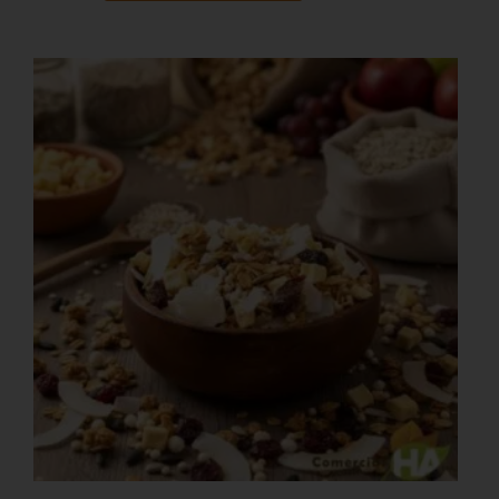
Granola
especial
10kg
(sin
cranberries)
cantidad