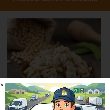
Carne
de
soja
blanca
grande
2.5kg
cantidad