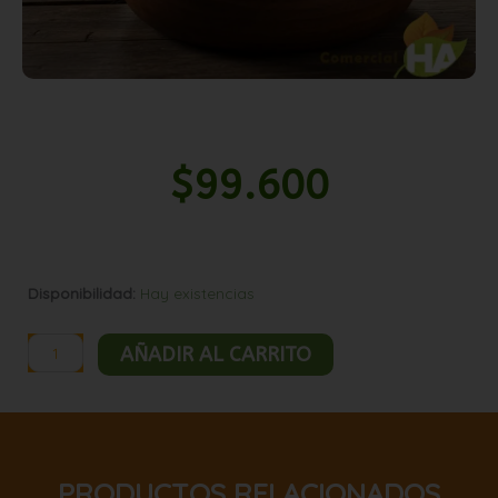
$
99.600
Pipoca
Disponibilidad:
Hay existencias
de
quinoa
AÑADIR AL CARRITO
natural
10kg
cantidad
PRODUCTOS RELACIONADOS