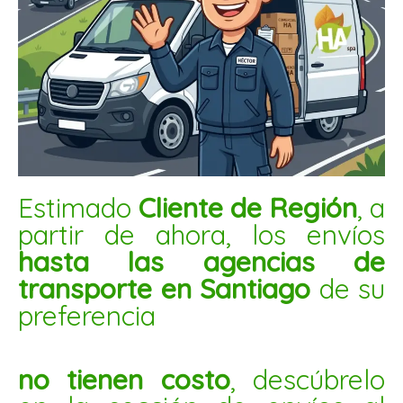
CARNE DE SOJA BLANCA GRANDE 2.5KG
$
4.800
AÑADIR AL CARRITO
Estimado
Cliente de Región
, a
Pipoca
partir de ahora, los envíos
de
quinoa
hasta las agencias de
natural
transporte en Santiago
de su
1kg
preferencia
cantidad
no tienen costo
, descúbrelo