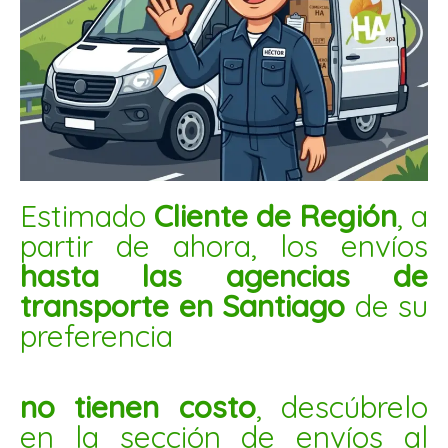
SEMILLA DE CILANTRO 1KG
$
3.500
AÑADIR AL CARRITO
Pepas
Estimado
Cliente de Región
, a
de
partir de ahora, los envíos
zapallo
hasta las agencias de
s/casc
transporte en Santiago
de su
nat
osc
preferencia
5kg
cantidad
no tienen costo
, descúbrelo
en la sección de envíos al