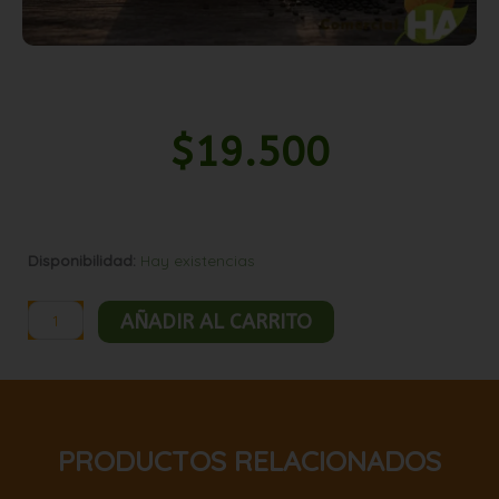
$
19.500
Sesamo
Disponibilidad:
Hay existencias
negro
5kg
AÑADIR AL CARRITO
cantidad
PRODUCTOS RELACIONADOS