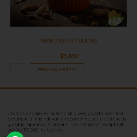
MANI CON CUTICULA 1KG
$
3.800
AÑADIR AL CARRITO
Lista de Precios
Usamos cookies en nuestro sitio web para brindarle la
FAQs
experiencia más relevante recordando sus preferencias
Coberturas de Despachos
y visitas repetidas. Al hacer clic en "Aceptar", acepta el
uso de TODAS las cookies.
Contáctenos
Mapa de Sitio