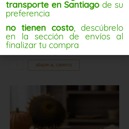
transporte en Santiago
de su
preferencia
no tienen costo
, descúbrelo
en la sección de envíos al
MIX SEMILLAS NATURAL 25KG (SIN CRANBERRIES)
finalizar tu compra
$
139.900
AÑADIR AL CARRITO
Mix
semillas
natural
5kg
(sin
cranberries)