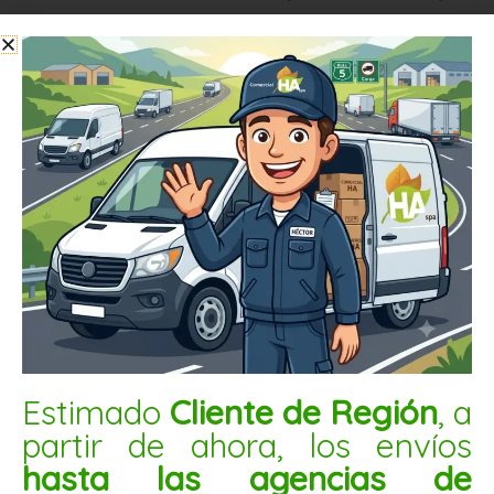
$
6.200
AÑADIR AL CARRITO
Mix
semillas
natural
25kg
(sin
cranberries)
cantidad
Estimado
Cliente de Región
, a
partir de ahora, los envíos
hasta las agencias de