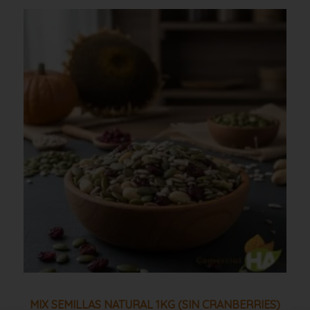
Mix
semillas
natural
1kg
(sin
cranberries)
cantidad
MIX SEMILLAS NATURAL 1KG (SIN CRANBERRIES)