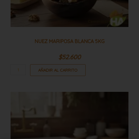
NUEZ MARIPOSA BLANCA 5KG
$
52.600
AÑADIR AL CARRITO
Nuez
mariposa
blanca
10kg
cantidad