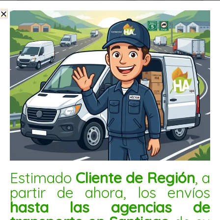
NUEZ MARIPOSA BLANCA 10KG
$
104.000
Estimado
Cliente de Región
, a
AÑADIR AL CARRITO
partir de ahora, los envíos
hasta las agencias de