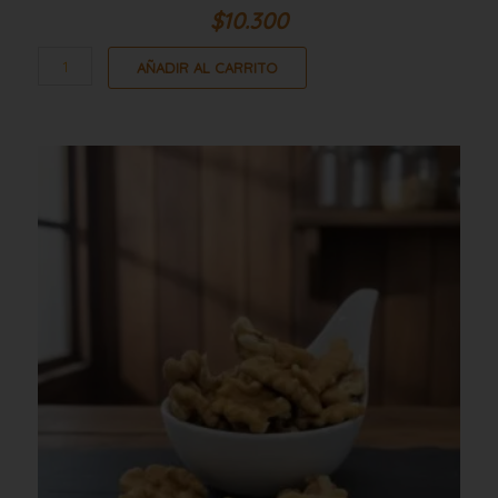
$
10.300
AÑADIR AL CARRITO
Nuez
cuarto
blanca
10kg
cantidad