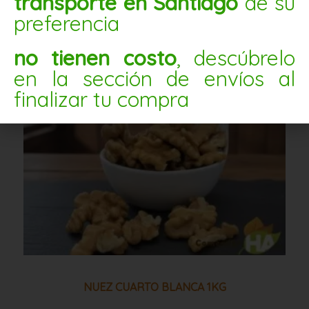
transporte en Santiago
de su
Nuez
preferencia
cuarto
blanca
no tienen costo
, descúbrelo
1kg
cantidad
en la sección de envíos al
finalizar tu compra
NUEZ CUARTO BLANCA 1KG