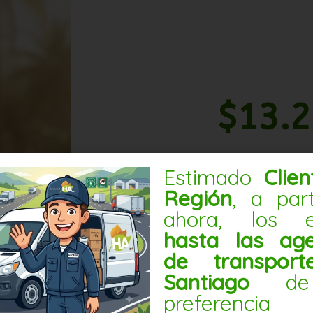
$
13.
Estimado
Clie
Región
, a par
Sin existencias
ahora, los e
hasta las age
de transpor
Santiago
de
preferencia