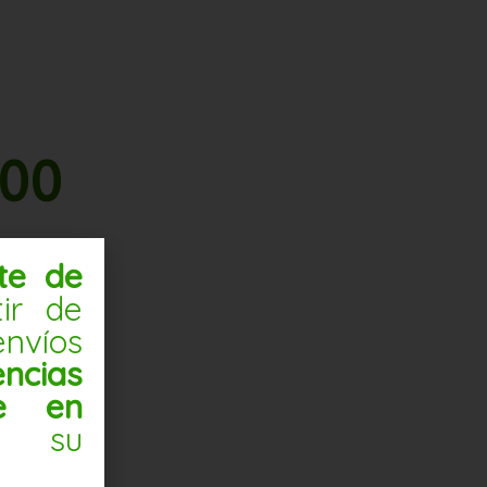
200
nte de
tir de
nvíos
ncias
te en
 su