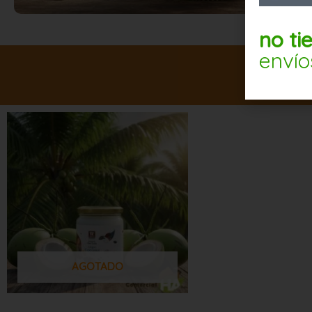
no ti
envío
AGOTADO