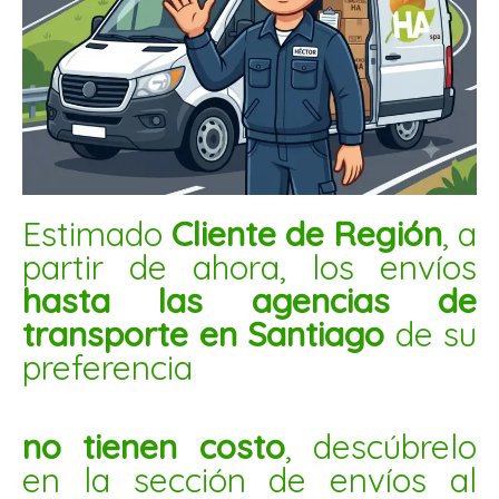
GOMITAS PLATANO 1KG
$
5.200
AÑADIR AL CARRITO
Mani
Estimado
Cliente de Región
, a
confitado
partir de ahora, los envíos
rojo
hasta las agencias de
5kg
transporte en Santiago
de su
cantidad
preferencia
no tienen costo
, descúbrelo
en la sección de envíos al