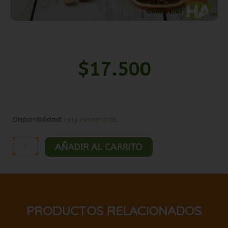
$
17.500
Mani
Disponibilidad:
Hay existencias
confitado
naranja
AÑADIR AL CARRITO
5kg
cantidad
PRODUCTOS RELACIONADOS