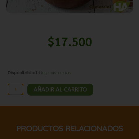
$
17.500
Mani
Disponibilidad:
Hay existencias
confitado
natural
AÑADIR AL CARRITO
5kg
cantidad
PRODUCTOS RELACIONADOS