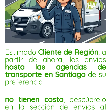
MANI CONFITADO FRUTILLA 1KG
$
4.000
AÑADIR AL CARRITO
Mani
Estimado
Cliente de Región
, a
con
partir de ahora, los envíos
chocolate
hasta las agencias de
1kg
transporte en Santiago
de su
cantidad
preferencia
no tienen costo
, descúbrelo
en la sección de envíos al