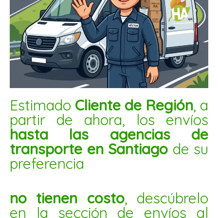
PIMIENTA NEGRA ENTERA 1KG
$
19.300
AÑADIR AL CARRITO
Oregano
Estimado
Cliente de Región
, a
50gr
partir de ahora, los envíos
20ud
hasta las agencias de
cantidad
transporte en Santiago
de su
preferencia
no tienen costo
, descúbrelo
en la sección de envíos al