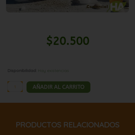
$
20.500
Sal
Disponibilidad:
Hay existencias
de
mar
AÑADIR AL CARRITO
25kg
cantidad
PRODUCTOS RELACIONADOS