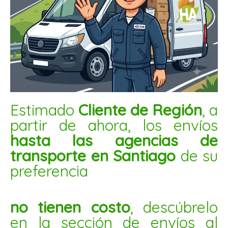
MANI CONFITADO BANANA 1KG
$
4.000
AÑADIR AL CARRITO
Mani
Estimado
Cliente de Región
, a
confitado
partir de ahora, los envíos
frutilla
hasta las agencias de
5kg
transporte en Santiago
de su
cantidad
preferencia
no tienen costo
, descúbrelo
en la sección de envíos al