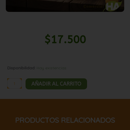
$
17.500
Mani
Disponibilidad:
Hay existencias
confitado
guinda
AÑADIR AL CARRITO
5kg
cantidad
PRODUCTOS RELACIONADOS